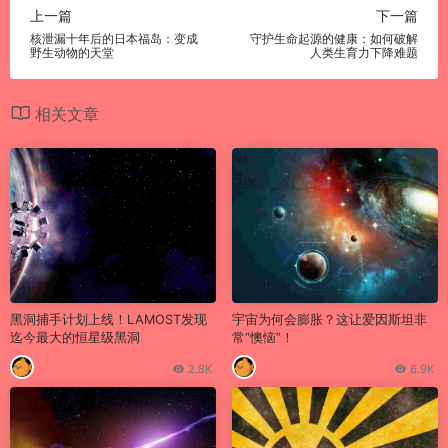
上一篇
下一篇
核泄漏十年后的日本福岛：变成
守护生命起源的健康：如何破解
野生动物的天堂
人类生育力下降难题
相关文章
黑洞捕手计划上线！LAMOST发现
宇宙为何会膨胀？这让爱因斯坦非
迄今最大的恒星级黑洞
常“懊恼”！
2.8K
6.9K