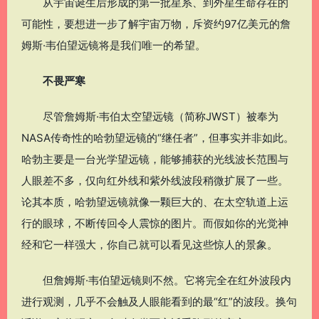
从宇宙诞生后形成的第一批星系、到外星生命存在的
可能性，要想进一步了解宇宙万物，斥资约97亿美元的詹
姆斯·韦伯望远镜将是我们唯一的希望。
不畏严寒
尽管詹姆斯·韦伯太空望远镜（简称JWST）被奉为
NASA传奇性的哈勃望远镜的“继任者”，但事实并非如此。
哈勃主要是一台光学望远镜，能够捕获的光线波长范围与
人眼差不多，仅向红外线和紫外线波段稍微扩展了一些。
论其本质，哈勃望远镜就像一颗巨大的、在太空轨道上运
行的眼球，不断传回令人震惊的图片。而假如你的光觉神
经和它一样强大，你自己就可以看见这些惊人的景象。
但詹姆斯·韦伯望远镜则不然。它将完全在红外波段内
进行观测，几乎不会触及人眼能看到的最“红”的波段。换句