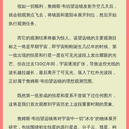
假如一切顺利，詹姆斯·韦伯望远镜发射升空几天后，
就会朝观测点飞去，将镜面和遮阳伞展开到位，然后开始
执行观测任务。
而它的观测结果将极为惊人。该望远镜的主要观测目
标之一将是早期宇宙，即宇宙刚刚诞生几亿年的时候。第
一批出现的恒星和行星一度在可见光波段上发出耀眼的光
芒。但在过去130亿年间，宇宙逐渐扩张，导致这些光线的
波长越拉越长，最后离开了可见光、落入了红外光波段，
正好属于詹姆斯·韦伯望远镜的理想观测范围。
既然第一批形成的恒星和星系不曾留下过任何图片，
这将是我们首次观察到宇宙历史上这段重要时期的景象。
詹姆斯·韦伯望远镜将对宇宙中一切“冰冷”的物体展开
研究，包括围绕初生恒星的原行星盘、分子云、彗星、柯