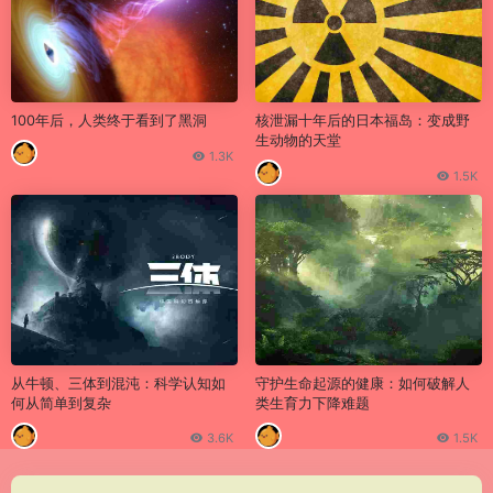
100年后，人类终于看到了黑洞
核泄漏十年后的日本福岛：变成野
生动物的天堂
1.3K
1.5K
从牛顿、三体到混沌：科学认知如
守护生命起源的健康：如何破解人
何从简单到复杂
类生育力下降难题
3.6K
1.5K