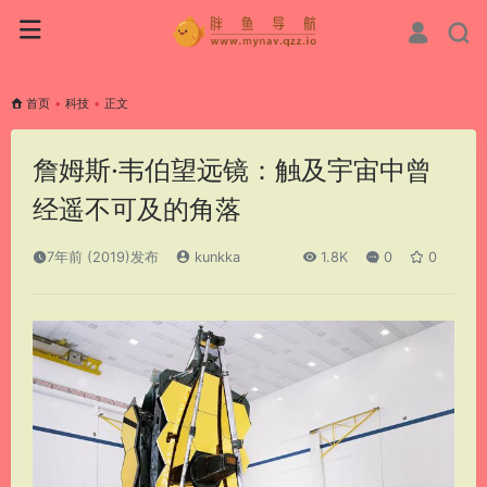
首页
•
科技
•
正文
詹姆斯·韦伯望远镜：触及宇宙中曾
经遥不可及的角落
7年前 (2019)发布
kunkka
1.8K
0
0