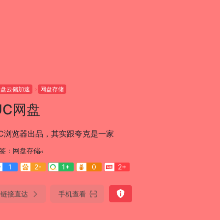
网盘云储加速
网盘存储
UC网盘
C浏览器出品，其实跟夸克是一家
签：
网盘存储
1
2-
1+
0
2+
链接直达
手机查看