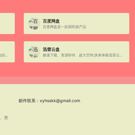
百度网盘
百度网盘是一款国民级产品
迅雷云盘
夸克网盘是夸克推出的一款云服务产品,功能包括云存储、高清看剧、文件在线解压、PDF一键转换等。
极速下载、资源秒存、超大空间,快来体验迅雷云盘吧
邮件联系：
xyhsskk@gmail.com
息、资